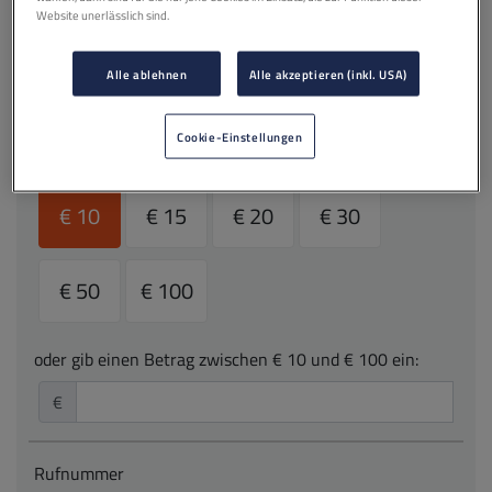
Website unerlässlich sind.
AUTOMATISCH AUFLADEN
Alle ablehnen
Alle akzeptieren (inkl. USA)
EINMALIG AUFLADEN
Cookie-Einstellungen
Wähle den gewünschten Betrag
€ 10
€ 15
€ 20
€ 30
€ 50
€ 100
oder gib einen Betrag zwischen € 10 und € 100 ein:
€
Rufnummer