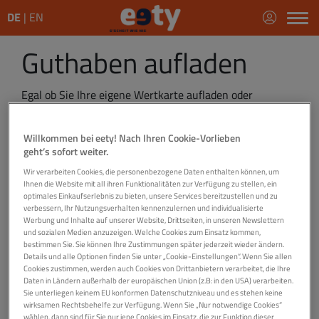
DE
EN
Guthaben aufladen
Egal ob Sie Ihre eigene Wertkarte aufladen oder
jemandem Guthaben schenken möchten: Beides
erledigen Sie jederzeit und schnell mit Ladebon,
Willkommen bei eety! Nach Ihren Cookie-Vorlieben
Kreditkarte oder per Online-Banking.
geht’s sofort weiter.
Wir verarbeiten Cookies, die personenbezogene Daten enthalten können, um
Ladebon am Handy mit folgenden
Ihnen die Website mit all ihren Funktionalitäten zur Verfügung zu stellen, ein
Code
*147*Ladebonnummer#Anruftaste
einlösen
optimales Einkaufserlebnis zu bieten, unsere Services bereitzustellen und zu
Auflade-Hotline
+43665 65 0 55
verbessern, Ihr Nutzungsverhalten kennenzulernen und individualisierte
Werbung und Inhalte auf unserer Website, Drittseiten, in unseren Newslettern
und sozialen Medien anzuzeigen. Welche Cookies zum Einsatz kommen,
via Online-Zahlung
bestimmen Sie. Sie können Ihre Zustimmungen später jederzeit wieder ändern.
Details und alle Optionen finden Sie unter „Cookie-Einstellungen“. Wenn Sie allen
Cookies zustimmen, werden auch Cookies von Drittanbietern verarbeitet, die Ihre
mit Ladebon
Daten in Ländern außerhalb der europäischen Union (z.B: in den USA) verarbeiten.
Sie unterliegen keinem EU konformen Datenschutzniveau und es stehen keine
wirksamen Rechtsbehelfe zur Verfügung. Wenn Sie „Nur notwendige Cookies“
wählen, dann sind für Sie nur jene Cookies im Einsatz, die zur Funktion dieser